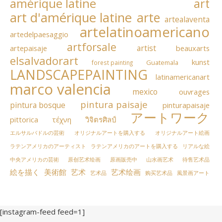
amérique latine
art
art d'amérique latine
arte
artealaventa
artelatinoamericano
artedelpaesaggio
artforsale
artist
artepaisaje
beauxarts
elsalvadorart
kunst
Guatemala
forest painting
LANDSCAPEPAINTING
latinamericanart
marco valencia
mexico
ouvrages
pintura paisaje
pintura bosque
pinturapaisaje
アートワーク
pittorica
τέχνη
วิจิตรศิลป์
エルサルバドルの芸術
オリジナルアートを購入する
オリジナルアート絵画
ラテンアメリカのアーティスト
ラテンアメリカのアートを購入する
リアルな絵
中央アメリカの芸術
原创艺术绘画
原画販売中
山水画艺术
待售艺术品
絵を描く
美術館
艺术
艺术绘画
艺术品
购买艺术品
風景画アート
[instagram-feed feed=1]