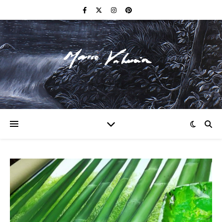
F I N E A R T