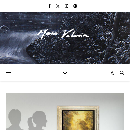
F I N E A R T