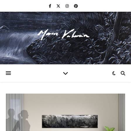
F I N E A R T