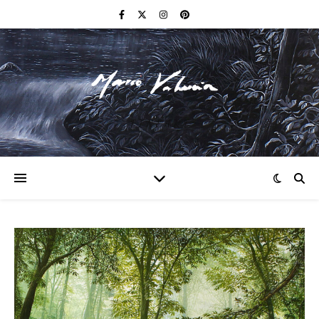
F I N E A R T