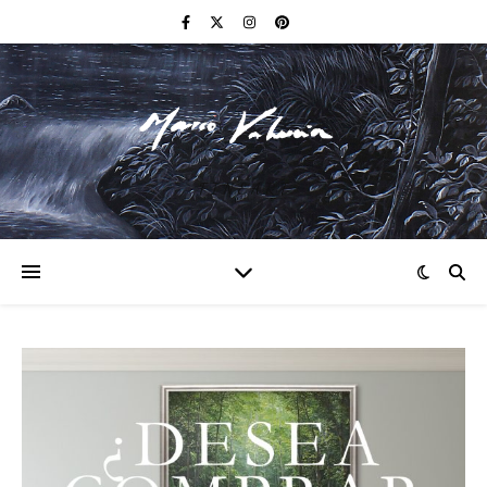
F I N E A R T