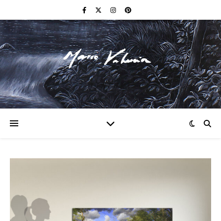
F I N E A R T