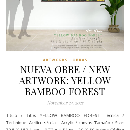
ARTWORKS - OBRAS
NUEVA OBRE / NEW
ARTWORK: YELLOW
BAMBOO FOREST
November 24, 2025
Titulo / Title: YELLOW BAMBOO FOREST Técnica /
Technique: Acrílico s/tela – Acrylic / canvas Tamaño / Size:
72.5 X 152.4 cm – 0.72 x 1.54 m – 30 X 60 inches Código