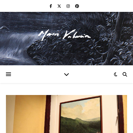
F I N E A R T