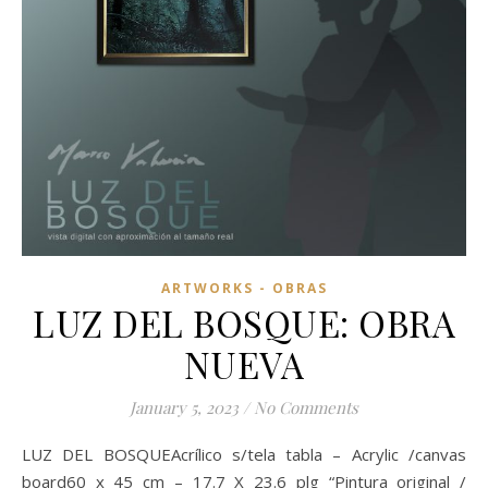
ARTWORKS - OBRAS
LUZ DEL BOSQUE: OBRA
NUEVA
January 5, 2023
/
No Comments
LUZ DEL BOSQUEAcrílico s/tela tabla – Acrylic /canvas
board60 x 45 cm – 17.7 X 23.6 plg “Pintura original /