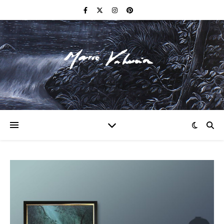
F I N E A R T