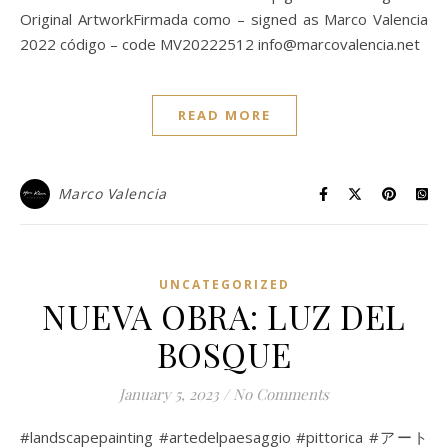
Original ArtworkFirmada como – signed as Marco Valencia
2022 código – code MV20222512 info@marcovalencia.net
READ MORE
Marco Valencia
UNCATEGORIZED
NUEVA OBRA: LUZ DEL
BOSQUE
January 5, 2023
/
No Comments
#landscapepainting #artedelpaesaggio #pittorica #アート