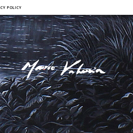
ACY POLICY
F I N E A R T