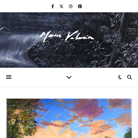
F I N E A R T