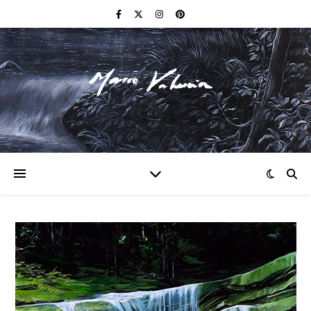
F I N E A R T