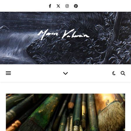
F I N E A R T