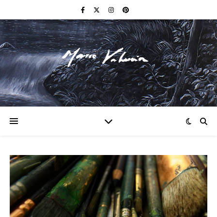
F I N E A R T