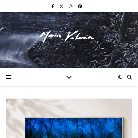
F I N E A R T