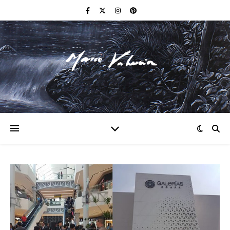
F I N E A R T