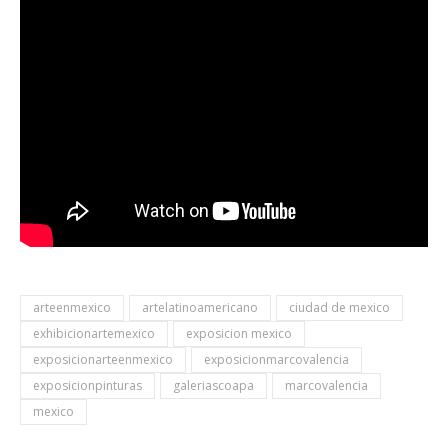
arteenmexico
artelatinoamericano
ciudad de mexico
exhibicionartemexico
exposicion mexico
exposicionarteenmexico
exposicionmarcovalencia
exposicionpinturas
galeriascoapa
marcovalencia
mexico