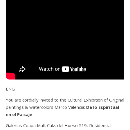
ENG
You are cordially invited to the Cultural Exhibition of Original
paintings & watercolors Marco Valencia:
De lo Espiritual
en el Paisaje
Galerías Coapa Mall, Calz. del Hueso 519, Residencial