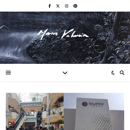
F I N E A R T