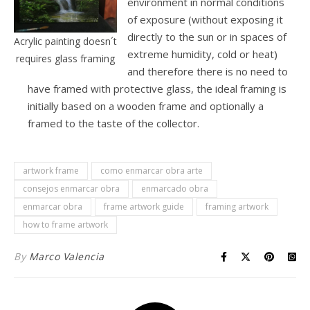
environment in normal conditions
of exposure (without exposing it
directly to the sun or in spaces of
Acrylic painting doesn´t
extreme humidity, cold or heat)
requires glass framing
and therefore there is no need to
have framed with protective glass, the ideal framing is
initially based on a wooden frame and optionally a
framed to the taste of the collector.
artwork frame
como enmarcar obra arte
consejos enmarcar obra
enmarcado obra
enmarcar obra
frame artwork guide
framing artwork
how to frame artwork
By
Marco Valencia