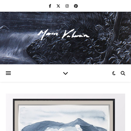
F I N E A R T