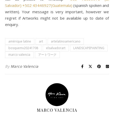
Salvador)
+502 43446927(Guatemala)
(spanish spoken and
written). Your message is very important, however we
regret if Artworks might not be available up to date of
enquiry.
amérique latine
art
artelatinoamericano
bosquemv20241708
elsalvadorart
LANDSCAPEPAINTING
marco valencia
アートワーク
By
Marco Valencia
MARCO VALENCIA