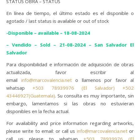
STATUS OBRA – STATUS
En línea de tiempo, el último estado es el disponible o
agotado / last status is available or out of stock
-Disponible – available – 18-08-2024
– Vendido – Sold – 21-08-2024 – San Salvador El
Salvador
Para disponibilidad e información de adquisición de obras
actualizada, favor escribir al
email
info@marcovalencia.net
o llamenos por favor al
whatsap
+503 78939976 (El Salvador)
+502
43446927(Guatemala)
. Su consulta es muy importante, sin
embargo, lamentamos si las obras no estuvieran
disponibles en la fecha actual.
For availability and price information regarding artworks,
please write to email: or call us
info@marcovalencia.net
or
call us please to whatsap
+503 78939976 (El