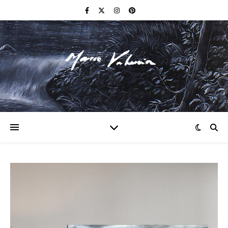
F I N E A R T