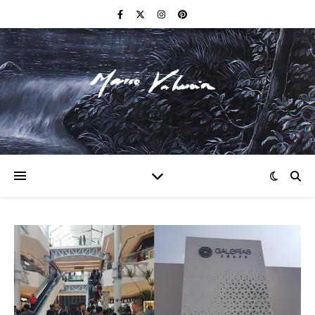
F I N E A R T