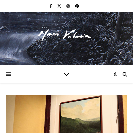
F I N E A R T