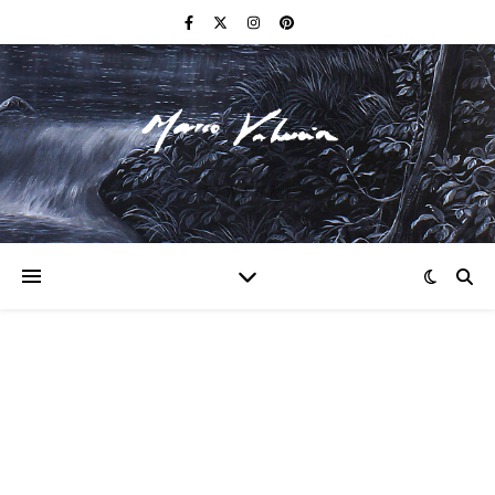
F I N E A R T