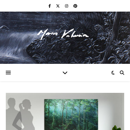
F I N E A R T