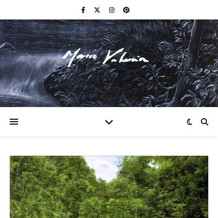
F I N E A R T