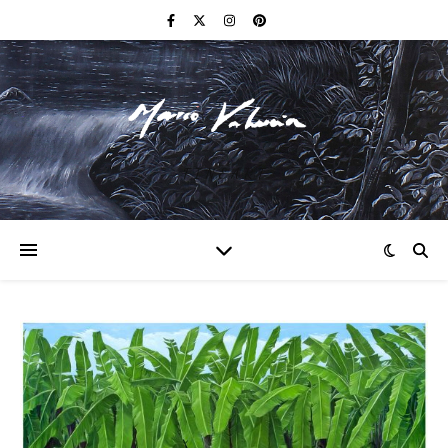
F I N E A R T