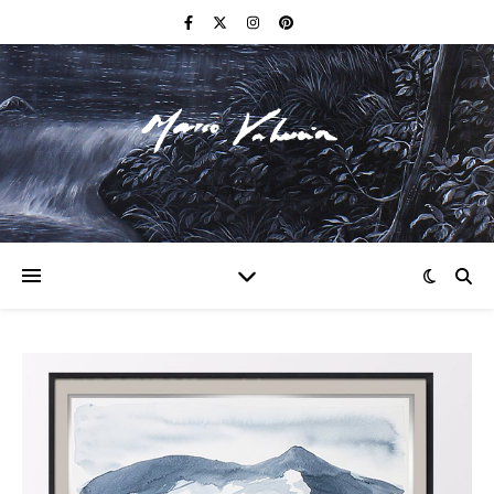
F I N E A R T