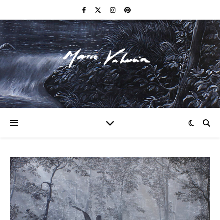
F I N E A R T