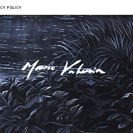
ACY POLICY
F I N E A R T