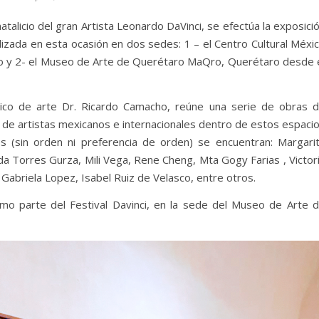
talicio del gran Artista Leonardo DaVinci, se efectúa la exposici
zada en esta ocasión en dos sedes: 1 – el Centro Cultural Méxi
 y 2- el Museo de Arte de Querétaro MaQro, Querétaro desde 
ítico de arte Dr. Ricardo Camacho, reúne una serie de obras 
t de artistas mexicanos e internacionales dentro de estos espaci
es (sin orden ni preferencia de orden) se encuentran: Margari
 Torres Gurza, Mili Vega, Rene Cheng, Mta Gogy Farias , Victor
 Gabriela Lopez, Isabel Ruiz de Velasco, entre otros.
omo parte del Festival Davinci, en la sede del Museo de Arte 