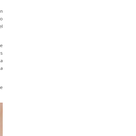
ón
co
el
de
os
ta
ia
de