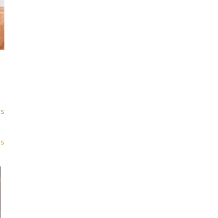
es
es