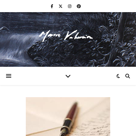
F I N E A R T