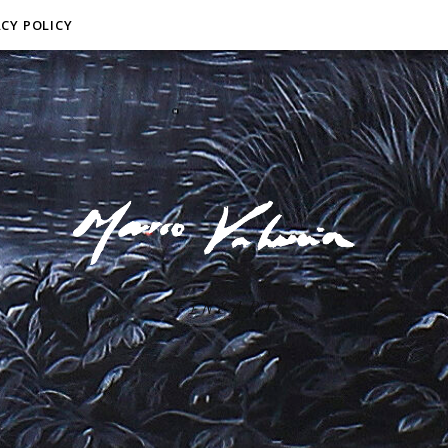
ACY POLICY
F I N E A R T