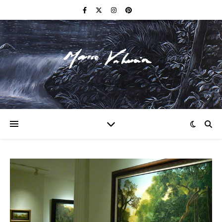
F I N E A R T