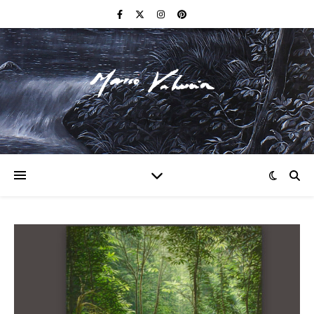
F I N E A R T