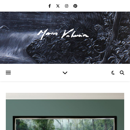
F I N E A R T