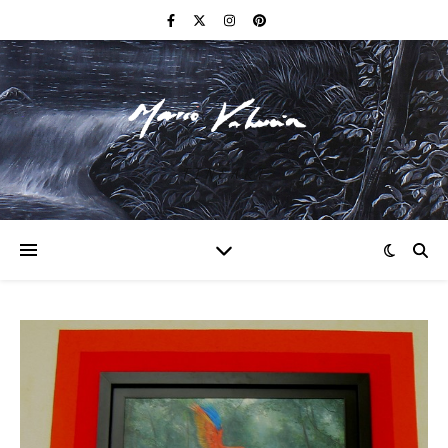
F I N E A R T