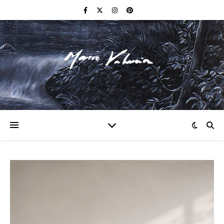
F I N E A R T