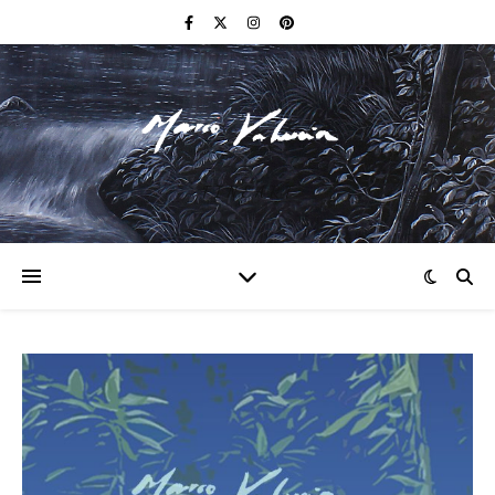
F I N E A R T