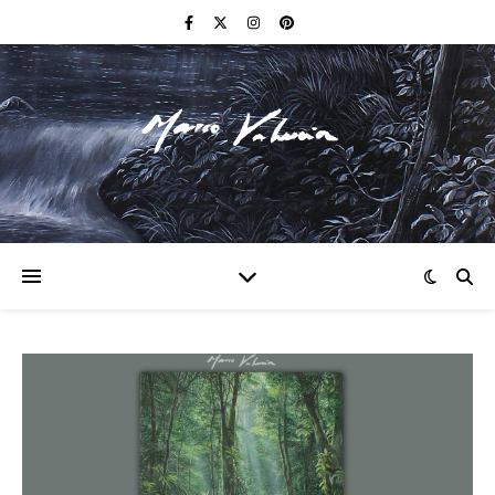
F I N E A R T