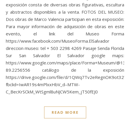
exposición consta de diversas obras figurativas, escultura
y abstractos disponibles a la venta. FOTOS DEL MUSEO:
Dos obras de Marco Valencia participan en esta exposición:
Para mayor información de adquisición de obras en este
evento, el link del Museo Forma
https://www.facebook.com/MuseoForma.ElSalvador
direccion museo: tel + 503 2298 4269 Pasaje Senda Florida
Sur San Salvador El Salvador google maps:
https://www.google.com/maps/place/Forma+Museum/@13.70
89.2256556 catálogo de la exposición
https://drive.google.com/file/d/1QWq7Tv2eRegnOK9ot32V
fbclid=IwAR19s4mPlxxHbV_d–MTW-
C_BecKrSCkM_WtSgml8uNJCW5Kem_jT50fEJ0
READ MORE