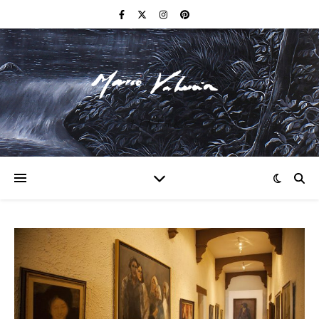
F I N E A R T