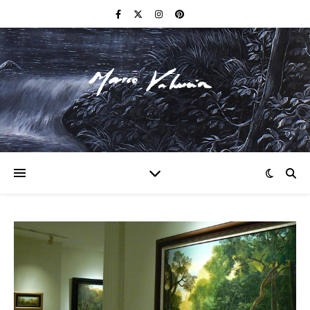
F I N E A R T