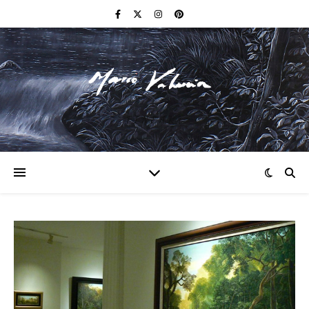
F I N E A R T