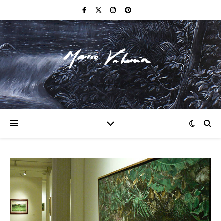
F I N E A R T