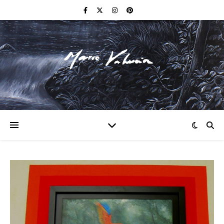
F I N E A R T