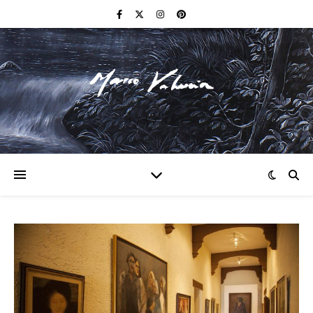
F I N E A R T