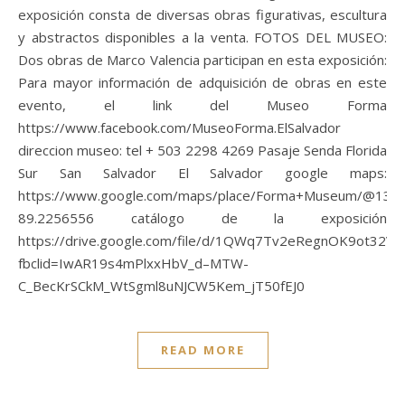
exposición consta de diversas obras figurativas, escultura
y abstractos disponibles a la venta. FOTOS DEL MUSEO:
Dos obras de Marco Valencia participan en esta exposición:
Para mayor información de adquisición de obras en este
evento, el link del Museo Forma
https://www.facebook.com/MuseoForma.ElSalvador
direccion museo: tel + 503 2298 4269 Pasaje Senda Florida
Sur San Salvador El Salvador google maps:
https://www.google.com/maps/place/Forma+Museum/@13.70
89.2256556 catálogo de la exposición
https://drive.google.com/file/d/1QWq7Tv2eRegnOK9ot32V
fbclid=IwAR19s4mPlxxHbV_d–MTW-
C_BecKrSCkM_WtSgml8uNJCW5Kem_jT50fEJ0
READ MORE