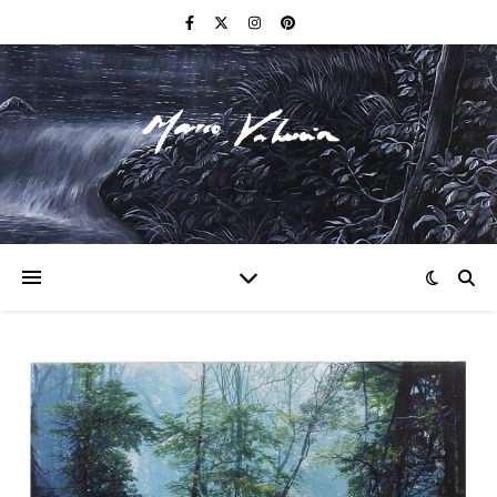
F I N E A R T