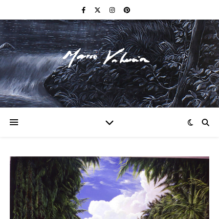
F I N E A R T